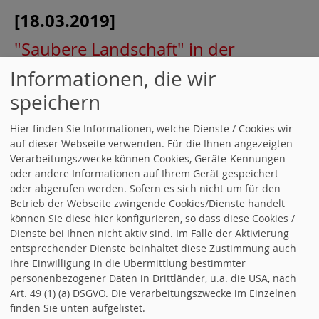
[18.03.2019]
"Saubere Landschaft" in der
Ortsgemeinde Hördt
.
Informationen, die wir
speichern
[06.02.2019]
Hier finden Sie Informationen, welche Dienste / Cookies wir
neues vom Bürgerzentrum
auf dieser Webseite verwenden. Für die Ihnen angezeigten
Verarbeitungszwecke können Cookies, Geräte-Kennungen
(Forsthaus)
.
oder andere Informationen auf Ihrem Gerät gespeichert
oder abgerufen werden. Sofern es sich nicht um für den
[27.01.2019]
Betrieb der Webseite zwingende Cookies/Dienste handelt
können Sie diese hier konfigurieren, so dass diese Cookies /
SPD Gemeindeverband Rülzheim
Dienste bei Ihnen nicht aktiv sind. Im Falle der Aktivierung
beschließt Liste: Genossinnen und
entsprechender Dienste beinhaltet diese Zustimmung auch
Ihre Einwilligung in die Übermittlung bestimmter
Genossen fordern bessere
personenbezogener Daten in Drittländer, u.a. die USA, nach
Art. 49 (1) (a) DSGVO. Die Verarbeitungszwecke im Einzelnen
Vernetzung innerhalb der VG
.
finden Sie unten aufgelistet.